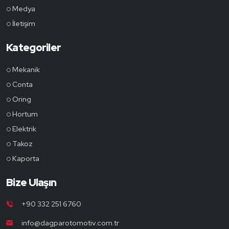
Medya
İletişim
Kategoriler
Mekanik
Conta
Oring
Hortum
Elektrik
Takoz
Kaporta
Bize Ulaşın
+90 332 251 6760
info@dagparotomotiv.com.tr