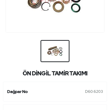
ÖN DİNGİL TAMİR TAKIMI
Dağpar No
D60.6203