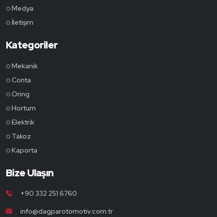
Medya
İletişim
Kategoriler
Mekanik
Conta
Oring
Hortum
Elektrik
Takoz
Kaporta
Bize Ulaşın
+90 332 251 6760
info@dagparotomotiv.com.tr