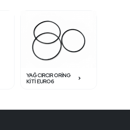
YAĞ CIRCIR ORİNG
YAN KAP
KİTİ EURO6