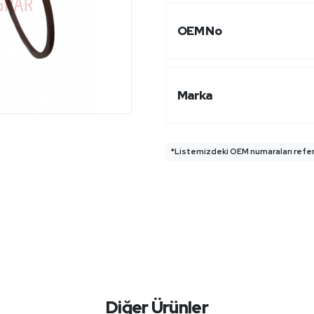
OEM No
Marka
*Listemizdeki OEM numaraları refera
Diğer Ürünler