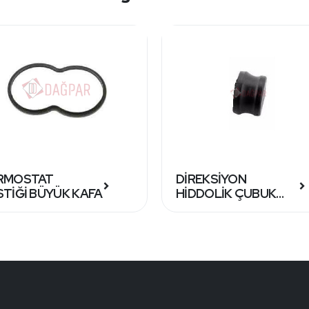
RMOSTAT
DİREKSİYON
STİĞİ BÜYÜK KAFA
HİDDOLİK ÇUBUK
LASTİĞİ