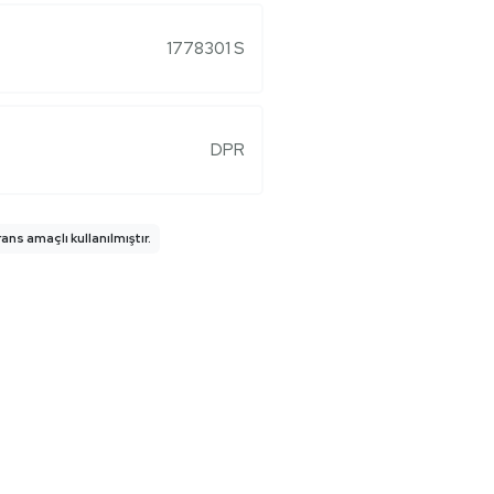
1778301 S
DPR
ns amaçlı kullanılmıştır.