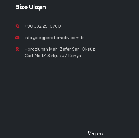
Bize Ulaşın
+90 332 251 6760
info@dagparotomotiv.com.tr
Horozluhan Mah. Zafer San. Öksüz
Cad. No:171 Selçuklu / Konya