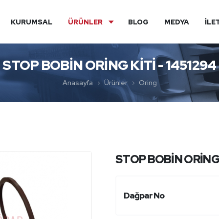
KURUMSAL
ÜRÜNLER
BLOG
MEDYA
İLE
STOP BOBİN ORİNG KİTİ - 1451294
Anasayfa
Ürünler
Oring
STOP BOBİN ORİNG 
Dağpar No