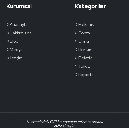
Kurumsal
Kategoriler
Anasayfa
Mekanik
Hakkımızda
Conta
Blog
Oring
Medya
Hortum
İletişim
Elektrik
Takoz
Kaporta
*Listemizdeki OEM numaraları referans amaçlı
kullanılmıştır.