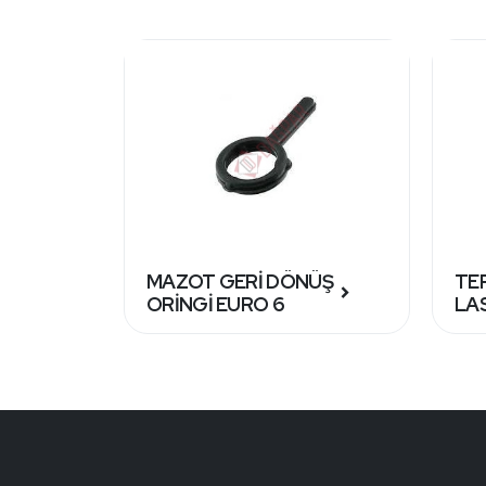
MAZOT GERİ DÖNÜŞ
TE
ORİNGİ EURO 6
LA