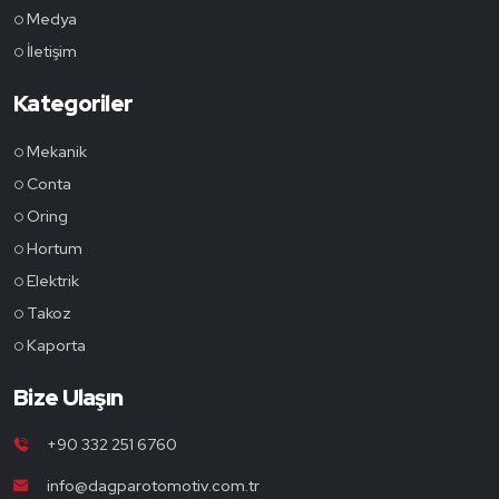
Medya
İletişim
Kategoriler
Mekanik
Conta
Oring
Hortum
Elektrik
Takoz
Kaporta
Bize Ulaşın
+90 332 251 6760
info@dagparotomotiv.com.tr