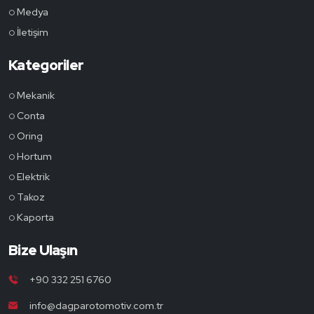
Medya
İletişim
Kategoriler
Mekanik
Conta
Oring
Hortum
Elektrik
Takoz
Kaporta
Bize Ulaşın
+90 332 251 6760
info@dagparotomotiv.com.tr