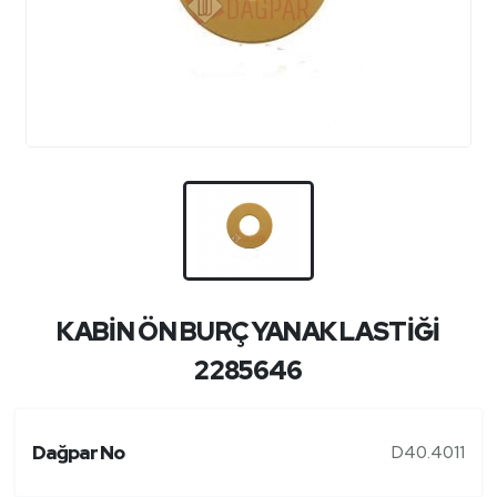
KABİN ÖN BURÇ YANAK LASTİĞİ
2285646
Dağpar No
D40.4011