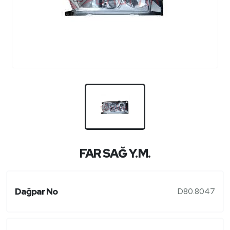
FAR SAĞ Y.M.
Dağpar No
D80.8047