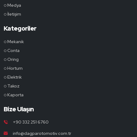
Medya
İletişim
Kategoriler
Mekanik
Conta
Oring
Hortum
Elektrik
Takoz
Kaporta
Bize Ulaşın
+90 332 251 6760
info@dagparotomotiv.com.tr