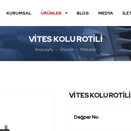
KURUMSAL
ÜRÜNLER
BLOG
MEDYA
İLE
VİTES KOLU ROTİLİ
Anasayfa
Ürünler
Mekanik
VİTES KOLU ROTİLİ
Dağpar No