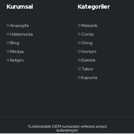
Kurumsal
Kategoriler
Anasayfa
Mekanik
Hakkımızda
Conta
Blog
Oring
Medya
Hortum
İletişim
Elektrik
Takoz
Kaporta
*Listemizdeki OEM numaraları referans amaçlı
kullanılmıştır.