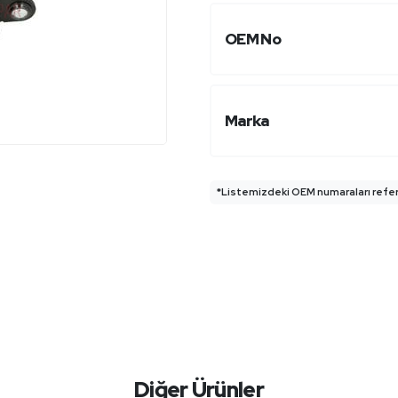
OEM No
Marka
*Listemizdeki OEM numaraları refera
Diğer Ürünler