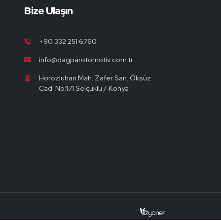
Bize Ulaşın
+90 332 251 6760
info@dagparotomotiv.com.tr
Horozluhan Mah. Zafer San. Öksüz
Cad. No:171 Selçuklu / Konya