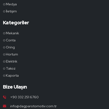
Medya
İletişim
Kategoriler
Mekanik
Conta
Oring
Hortum
Elektrik
Takoz
Kaporta
Bize Ulaşın
+90 332 251 6760
info@dagparotomotiv.com.tr