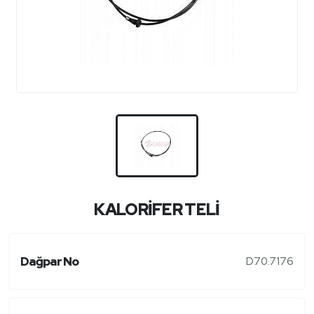
KALORİFER TELİ
Dağpar No
D70.7176