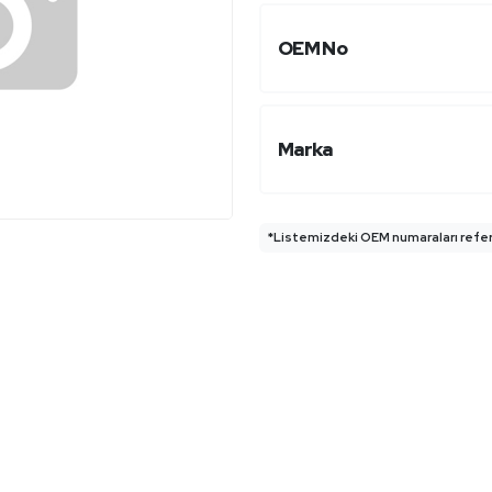
OEM No
Marka
*Listemizdeki OEM numaraları refera