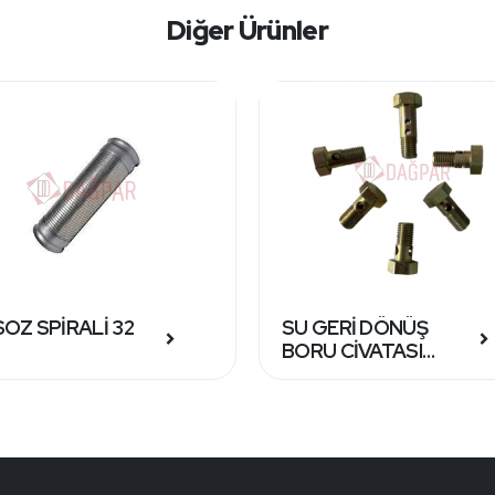
Diğer Ürünler
OZ SPİRALİ 32
SU GERİ DÖNÜŞ
BORU CİVATASI
TAKIM 17146