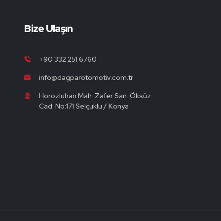
Bize Ulaşın
+90 332 251 6760
info@dagparotomotiv.com.tr
Horozluhan Mah. Zafer San. Öksüz
Cad. No:171 Selçuklu / Konya