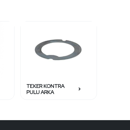
TEKER KONTRA
DEBRİYA
PULU ARKA
MERKEZ 
TAKIMI 