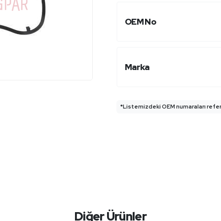
OEM No
Marka
*Listemizdeki OEM numaraları refera
Diğer Ürünler