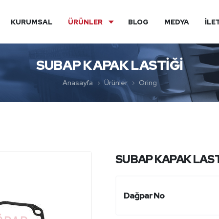
KURUMSAL
ÜRÜNLER
BLOG
MEDYA
İLE
SUBAP KAPAK LASTİĞİ
Anasayfa
Ürünler
Oring
SUBAP KAPAK LAST
Dağpar No