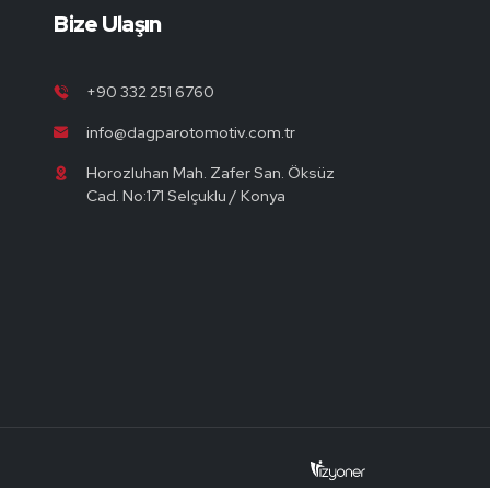
Bize Ulaşın
+90 332 251 6760
info@dagparotomotiv.com.tr
Horozluhan Mah. Zafer San. Öksüz
Cad. No:171 Selçuklu / Konya