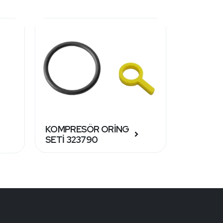
KOMPRESÖR ORİNG
MAZOT 
SETİ 323790
O