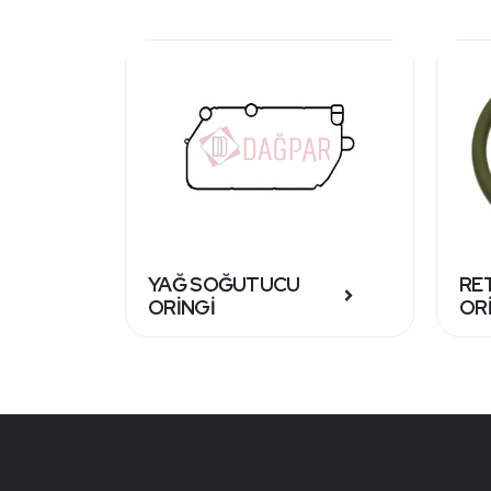
YAĞ SOĞUTUCU
RE
ORİNGİ
OR