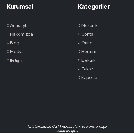
Kurumsal
Kategoriler
Anasayfa
Mekanik
Hakkımızda
Conta
Blog
Oring
Medya
Hortum
İletişim
Elektrik
Takoz
Kaporta
*Listemizdeki OEM numaraları referans amaçlı
kullanılmıştır.