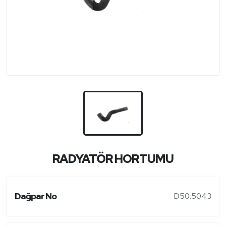
RADYATÖR HORTUMU
Dağpar No
D50.5043