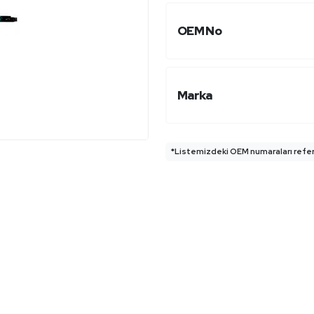
OEM No
Marka
*Listemizdeki OEM numaraları refera