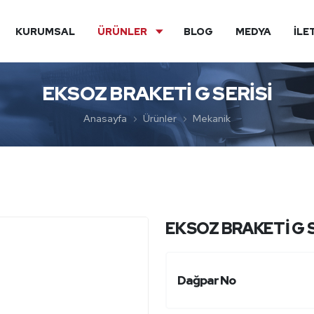
KURUMSAL
ÜRÜNLER
BLOG
MEDYA
İLE
EKSOZ BRAKETİ G SERİSİ
Anasayfa
Ürünler
Mekanik
EKSOZ BRAKETİ G S
Dağpar No