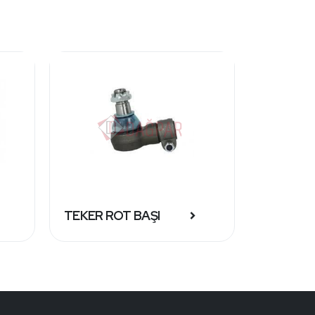
KARTER 
TEKER ROT BAŞI
SİLİKON