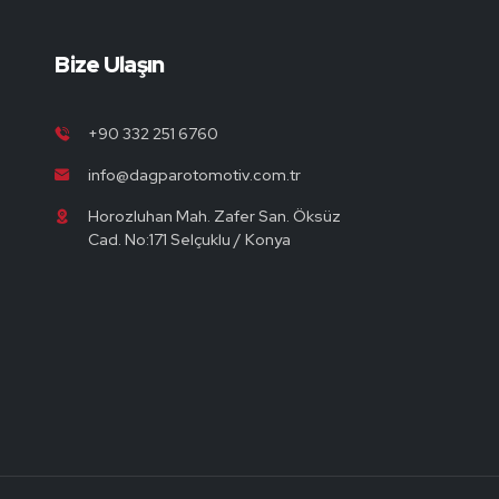
Bize Ulaşın
+90 332 251 6760
info@dagparotomotiv.com.tr
Horozluhan Mah. Zafer San. Öksüz
Cad. No:171 Selçuklu / Konya