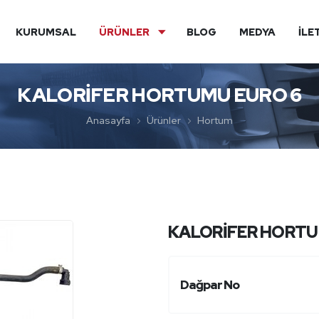
KURUMSAL
ÜRÜNLER
BLOG
MEDYA
İLE
KALORİFER HORTUMU EURO 6
Anasayfa
Ürünler
Hortum
KALORİFER HORTU
Dağpar No