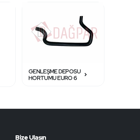
GENLEŞME DEPOSU
RADYAT
HORTUMU EURO 6
HORTU
Bize Ulaşın