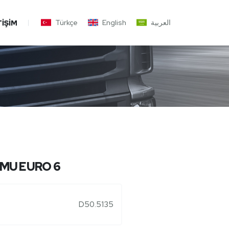
Türkçe
English
العربية
TIŞIM
MU EURO 6
D50.5135