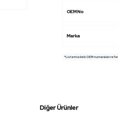
OEM No
Marka
*Listemizdeki OEM numaraları refera
Diğer Ürünler